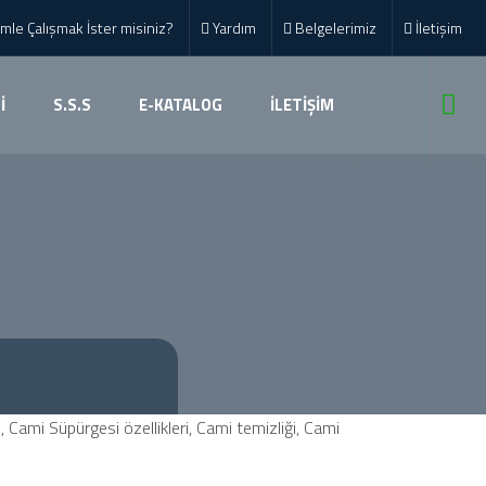
mle Çalışmak İster misiniz?
Yardım
Belgelerimiz
İletişim
İ
S.S.S
E-KATALOG
İLETİŞİM
 Cami Süpürgesi özellikleri, Cami temizliği, Cami