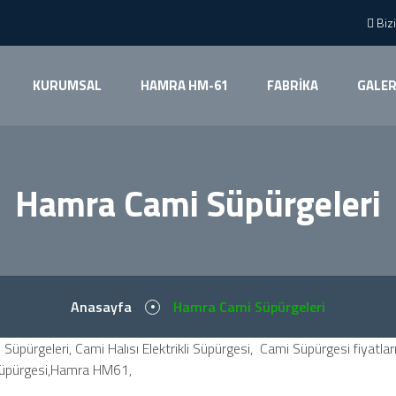
Bizi
KURUMSAL
HAMRA HM-61
FABRİKA
GALER
Hamra Cami Süpürgeleri
Anasayfa
Hamra Cami Süpürgeleri
pürgeleri, Cami Halısı Elektrikli Süpürgesi, Cami Süpürgesi fiyatları,
lı Süpürgesi,Hamra HM61,