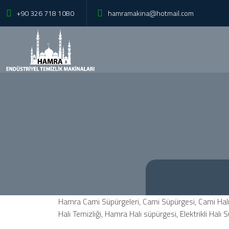
+90 326 718 1080
hamramakina@hotmail.com
Hamra Cami Süpürgeleri, Cami Süpürgesi, Cami Halı Sü
Halı Temizliği, Hamra Halı süpürgesi, Elektrikli Ha