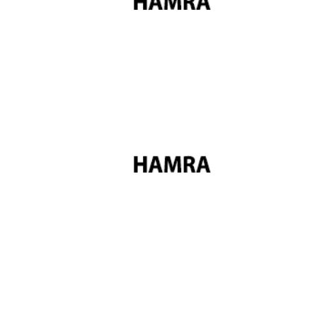
Kurumsal
2000 yılında kurulan HAMRA Endüstriyel Temizlik
Makinaları, camiler için özel tasarlanan cami